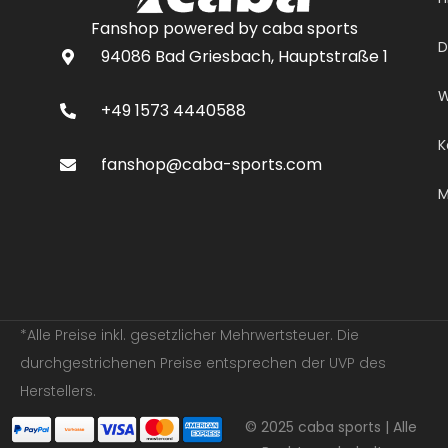
Fanshop powered by caba sports
D
94086 Bad Griesbach, Hauptstraße 1
W
+49 1573 4440588
K
fanshop@caba-sports.com
M
*Alle Preise inkl. gesetzlicher Mehrwertsteuer. Die
durchgestrichenen Preise entsprechen der UVP des
Herstellers.
© 2025 caba sports | Alle