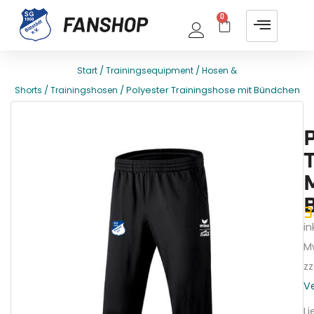
0
/
/
Start
Trainingsequipment
Hosen &
/
/ Polyester Trainingshose mit Bündchen
Shorts
Trainingshosen
E
T
3
ink
M
zz
V
Li