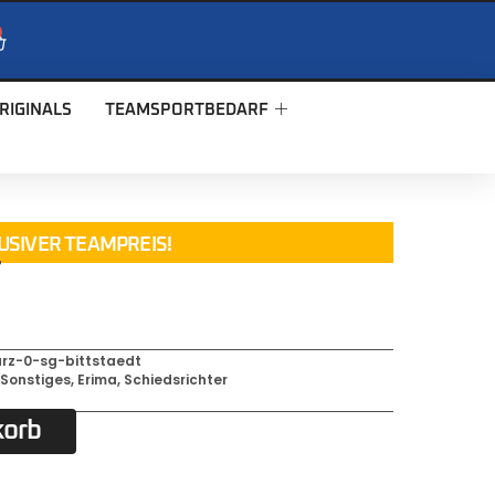
RIGINALS
TEAMSPORTBEDARF
USIVER TEAMPREIS!
T
rz-0-sg-bittstaedt
,
Sonstiges
,
Erima
,
Schiedsrichter
korb