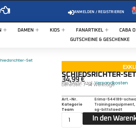
0
!
ANMELDEN / REGISTRIEREN
N
DAMEN
KIDS
FANARTIKEL
CABA O
GUTSCHEINE & GESCHENKE
hiedsrichter-Set
EXKL
SCHIEDSRICHTER-SE
34,99
€
inkl. MwSt. zzgl.
Versandkosten
Lieferzeit:
7-14 Werktage
Art.-Nr.
Erima-544189-schwa
Kategorie
Trainingsequipment
Team
sg-bittstaedt
In den Waren