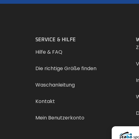
.
SERVICE & HILFE
W
Z
Hilfe & FAQ
V
Die richtige Größe finden
I
Waschanleitung
W
Kontakt
D
Mein Benutzerkonto
V