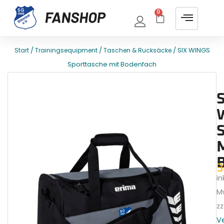
0
/
/
/ SIX WINGS
Start
Trainingsequipment
Taschen & Rucksäcke
Sporttasche mit Bodenfach
E
T
S
3
ink
M
zz
V