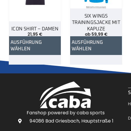
SIX WINGS
TRAININGSJACKE MIT
ICON SHIRT – DAMEN
KAPUZE
21,95
€
ab
59,99
€
AUSFÜHRUNG
AUSFÜHRUNG
WÄHLEN
WÄHLEN
.
S
H
Fanshop powered by caba sports
D
94086 Bad Griesbach, Hauptstraße 1