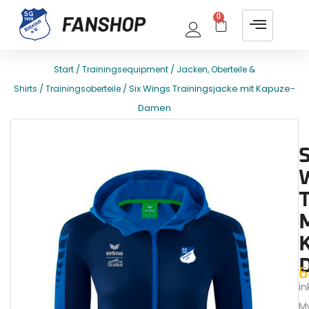
0
/
/
Start
Trainingsequipment
Jacken, Oberteile &
/
/ Six Wings Trainingsjacke mit Kapuze-
Shirts
Trainingsoberteile
Damen
E
T
S
6
ink
M