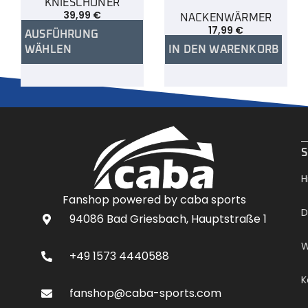
KNIESCHONER
39,99
€
NACKENWÄRMER
17,99
€
AUSFÜHRUNG
WÄHLEN
IN DEN WARENKORB
.
S
H
Fanshop powered by caba sports
D
94086 Bad Griesbach, Hauptstraße 1
W
+49 1573 4440588
K
fanshop@caba-sports.com