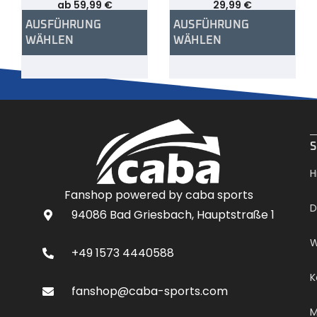
ab
59,99
€
29,99
€
AUSFÜHRUNG
AUSFÜHRUNG
WÄHLEN
WÄHLEN
.
S
H
Fanshop powered by caba sports
D
94086 Bad Griesbach, Hauptstraße 1
W
+49 1573 4440588
K
fanshop@caba-sports.com
M