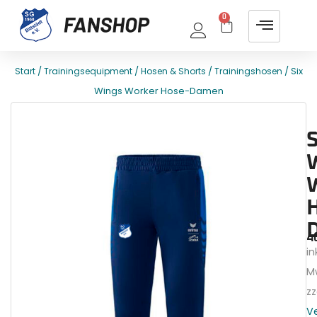
0
/
/
/
/ Six
Start
Trainingsequipment
Hosen & Shorts
Trainingshosen
Wings Worker Hose-Damen
E
T
S
4
ink
M
zz
V