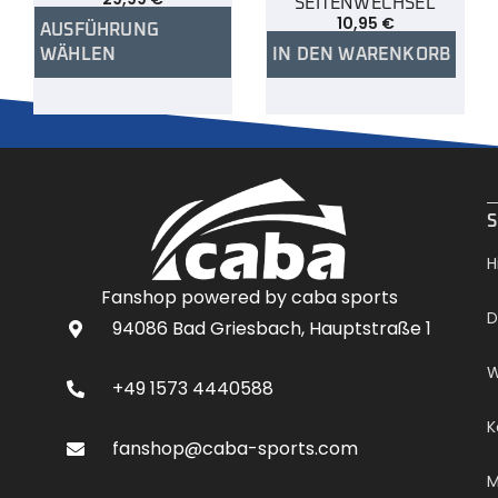
SEITENWECHSEL
10,95
€
AUSFÜHRUNG
WÄHLEN
IN DEN WARENKORB
.
S
H
Fanshop powered by caba sports
D
94086 Bad Griesbach, Hauptstraße 1
W
+49 1573 4440588
K
fanshop@caba-sports.com
M