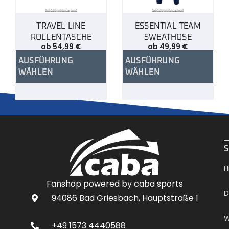
TRAVEL LINE
ESSENTIAL TEAM
ROLLENTASCHE
SWEATHOSE
ab
54,99
€
ab
49,99
€
AUSFÜHRUNG
AUSFÜHRUNG
WÄHLEN
WÄHLEN
.
S
H
Fanshop powered by caba sports
D
94086 Bad Griesbach, Hauptstraße 1
W
+49 1573 4440588