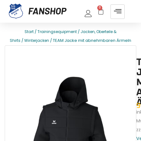
0
/
/
Start
Trainingsequipment
Jacken, Oberteile &
/
/ TEAM Jacke mit abnehmbaren Ärmeln
Shirts
Winterjacken
E
T
9
ink
M
zz
V