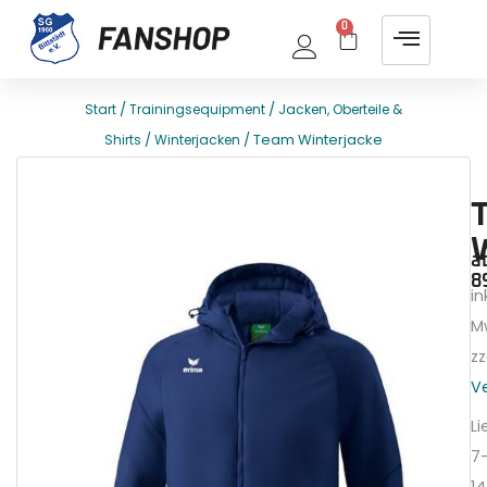
0
/
/
Start
Trainingsequipment
Jacken, Oberteile &
/
/ Team Winterjacke
Shirts
Winterjacken
E
T
a
8
ink
M
zz
V
Li
7