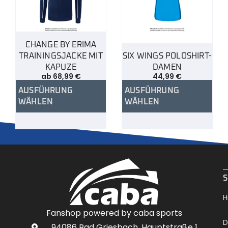
CHANGE BY ERIMA
TRAININGSJACKE MIT
SIX WINGS POLOSHIRT-
KAPUZE
DAMEN
ab
68,99
€
44,99
€
AUSFÜHRUNG
AUSFÜHRUNG
WÄHLEN
WÄHLEN
.
S
H
Fanshop powered by caba sports
D
94086 Bad Griesbach, Hauptstraße 1