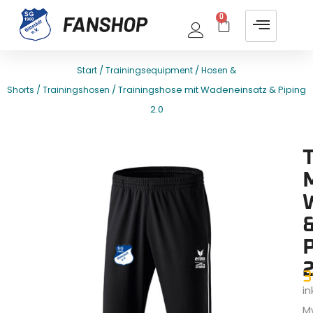
0
/
/
Start
Trainingsequipment
Hosen &
/
/ Trainingshose mit Wadeneinsatz & Piping
Shorts
Trainingshosen
2.0
E
T
P
2
3
ink
M