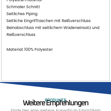
Schmaler Schnitt
Seitliches Piping
Seitliche Eingrifftaschen mit Reißverschluss
Beinabschluss mit seitlichem Wadeneinsatz und
Reißverschluss
Material: 100% Polyester
PRODUKTE
Weitere Empfehlungen
Finde hier eine weitere Auswahl an Fanartikeln