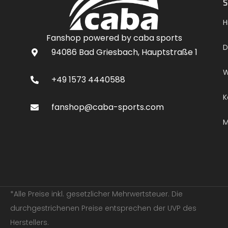
S
H
Fanshop powered by caba sports
D
94086 Bad Griesbach, Hauptstraße 1
W
+49 1573 4440588
K
fanshop@caba-sports.com
M
*Alle Preise inkl. gesetzlicher Mehrwertsteuer. Die
durchgestrichenen Preise entsprechen der UVP des
Herstellers.