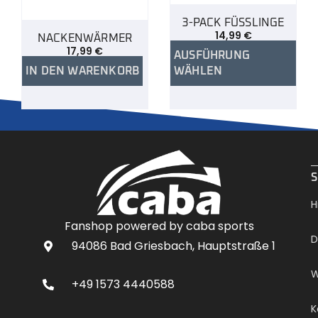
3-PACK FÜSSLINGE
14,99
€
NACKENWÄRMER
17,99
€
AUSFÜHRUNG
IN DEN WARENKORB
WÄHLEN
.
S
H
Fanshop powered by caba sports
D
94086 Bad Griesbach, Hauptstraße 1
W
+49 1573 4440588
K