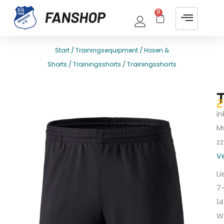
0
/
/
Start
Trainingsequipment
Hosen &
/
/ Trainingsshorts
Shorts
Trainingsshorts
E
T
2
ink
M
zz
V
Li
7
14
W