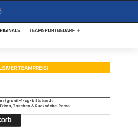
RIGINALS
TEAMSPORTBEDARF
USIVER TEAMPREIS!
z/granit-1-sg-bittstaedt
,
Erima
,
Taschen & Rucksäcke
,
Perso
korb