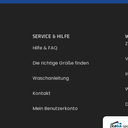
.
SERVICE & HILFE
W
Z
Hilfe & FAQ
V
Die richtige Größe finden
I
Waschanleitung
W
Kontakt
D
Mein Benutzerkonto
V