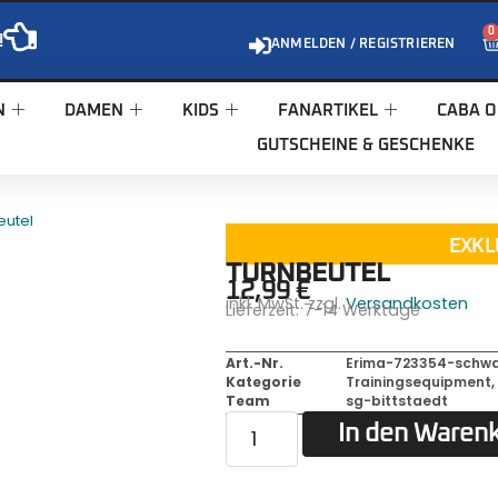
0
!
ANMELDEN / REGISTRIEREN
N
DAMEN
KIDS
FANARTIKEL
CABA O
GUTSCHEINE & GESCHENKE
eutel
EXKL
TURNBEUTEL
12,99
€
inkl. MwSt. zzgl.
Versandkosten
Lieferzeit:
7-14 Werktage
Art.-Nr.
Erima-723354-schwar
Kategorie
Trainingsequipment
Team
sg-bittstaedt
In den Waren