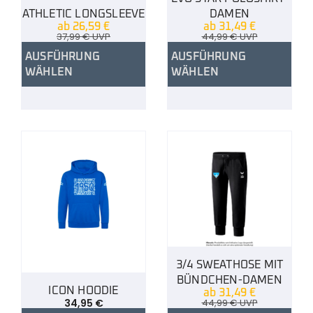
ATHLETIC LONGSLEEVE
DAMEN
ab
26,59
€
ab
31,49
€
37,99
€
UVP
44,99
€
UVP
AUSFÜHRUNG
AUSFÜHRUNG
WÄHLEN
WÄHLEN
3/4 SWEATHOSE MIT
BÜNDCHEN-DAMEN
ICON HOODIE
ab
31,49
€
34,95
€
44,99
€
UVP