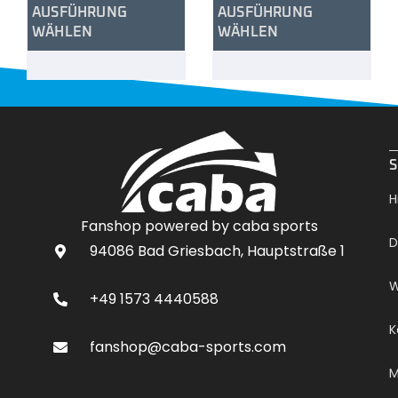
AUSFÜHRUNG
AUSFÜHRUNG
WÄHLEN
WÄHLEN
.
S
H
Fanshop powered by caba sports
D
94086 Bad Griesbach, Hauptstraße 1
W
+49 1573 4440588
K
fanshop@caba-sports.com
M