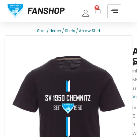
0
/
/
/ Arrow Shirt
Start
Herren
Shirts
E
T
S
2
ink
M
zz
V
Li
5
9
W