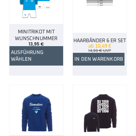
MINITRIKOT MIT
WUNSCHNUMMER
HAARBÄNDER 6 ER SET
13,95
€
ab
10,49
€
14,99
€
UVP
AUSFÜHRUNG
WÄHLEN
IN DEN WARENKORB