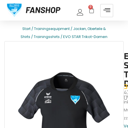
0
/
/
Start
Trainingsequipment
Jacken, Oberteile &
/
/ EVO STAR Trikot-Damen
Shirts
Trainingsshirts
E
T
T
3
4
U
ink
M
zz
V