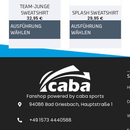
TEAM-JUNGE
SWEATSHIRT
SPLASH SWEATSHIRT
32,95
€
29,95
€
AUSFÜHRUNG
AUSFÜHRUNG
WÄHLEN
WÄHLEN
.
S
H
Fanshop powered by caba sports
D
94086 Bad Griesbach, Hauptstraße 1
W
+49 1573 4440588
K