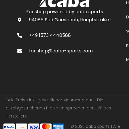
H
Fanshop powered by caba sports
D
94086 Bad Griesbach, Hauptstraße 1
W
+49 1573 4440588
K
fanshop@caba-sports.com
M
*Alle Preise inkl. gesetzlicher Mehrwertsteuer. Die
durchgestrichenen Preise entsprechen der UVP des
Herstellers.
© 2025 caba sports | Alle