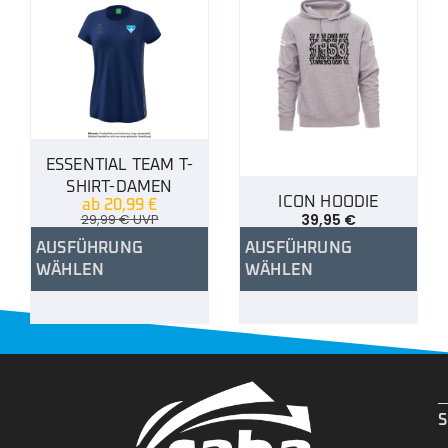
ESSENTIAL TEAM T-
SHIRT-DAMEN
ICON HOODIE
ab
20,99
€
29,99
€
UVP
39,95
€
AUSFÜHRUNG
AUSFÜHRUNG
WÄHLEN
WÄHLEN
.
S