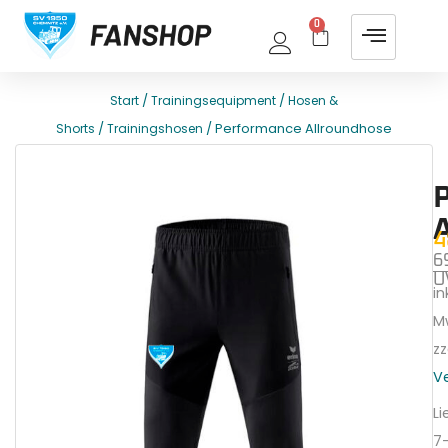
0
/
/
Start
Trainingsequipment
Hosen &
/
/ Performance Allroundhose
Shorts
Trainingshosen
E
T
4
6
U
ink
M
zz
V
Li
7