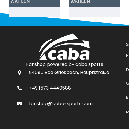
WÄHLEN
WÄHLEN
.
S
H
Fanshop powered by caba sports
D
94086 Bad Griesbach, Hauptstraße 1
W
+49 1573 4440588
K
fanshop@caba-sports.com
M