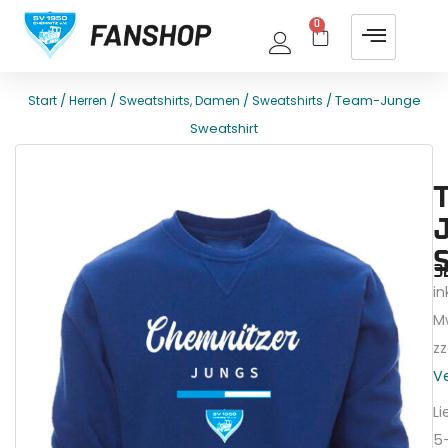
0
/
/
/
/ Team-Junge
Start
Herren
Sweatshirts, Damen
Sweatshirts
Sweatshirt
E
T
3
ink
M
zz
V
Li
5