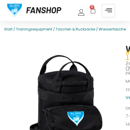
0
/
/
/ Wassertasche
Start
Trainingsequipment
Taschen & Rucksäcke
E
T
a
1
2
U
ink
M
zz
V
Li
7
14