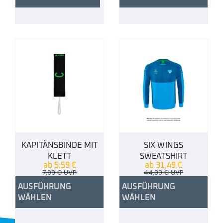
KAPITÄNSBINDE MIT
SIX WINGS
KLETT
SWEATSHIRT
ab
5,59
€
ab
31,49
€
7,99
€
UVP
44,99
€
UVP
AUSFÜHRUNG
AUSFÜHRUNG
WÄHLEN
WÄHLEN