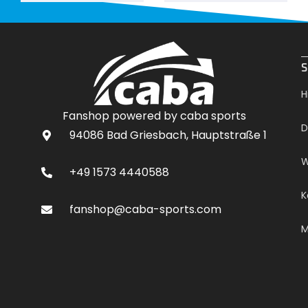
.
S
H
Fanshop powered by caba sports
D
94086 Bad Griesbach, Hauptstraße 1
W
+49 1573 4440588
K
fanshop@caba-sports.com
M