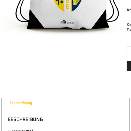
Ar
K
T
Beschreibung
BESCHREIBUNG