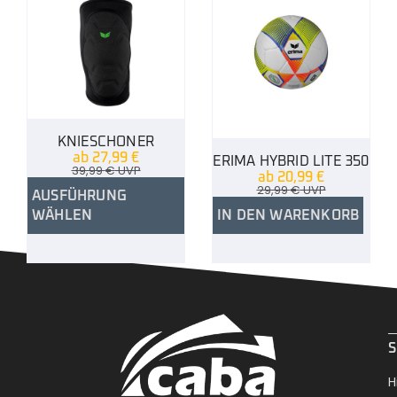
KNIESCHONER
ab
27,99
€
ERIMA HYBRID LITE 350
39,99
€
UVP
ab
20,99
€
29,99
€
UVP
AUSFÜHRUNG
WÄHLEN
IN DEN WARENKORB
.
S
H