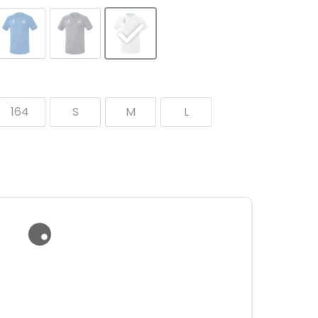
164
S
M
L