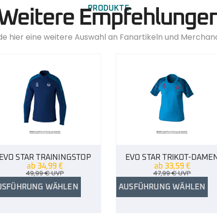
PRODUKTE
Weitere Empfehlunge
de hier eine weitere Auswahl an Fanartikeln und Merchan
EVO STAR TRAININGSTOP
EVO STAR TRIKOT-DAME
ab
34,99
€
ab
33,59
€
49,99
€
UVP
47,99
€
UVP
USFÜHRUNG WÄHLEN
AUSFÜHRUNG WÄHLEN