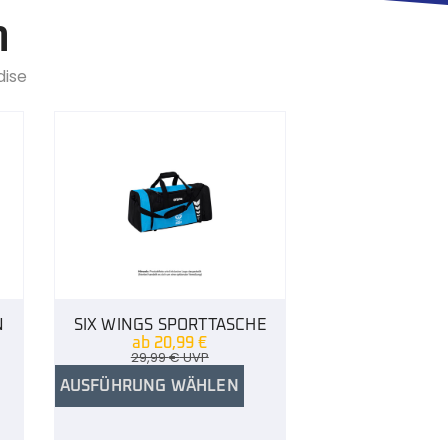
n
dise
N
SIX WINGS SPORTTASCHE
ab
20,99
€
29,99
€
UVP
AUSFÜHRUNG WÄHLEN