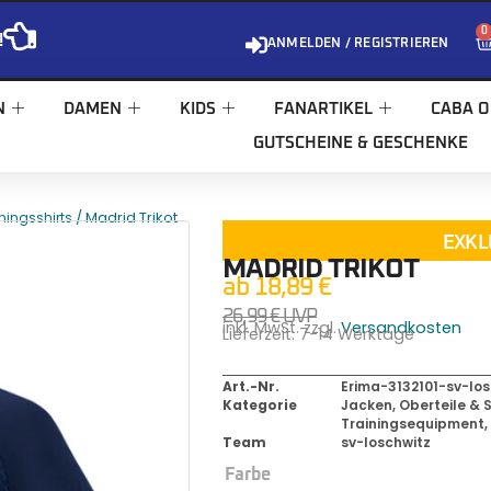
0
!
ANMELDEN / REGISTRIEREN
N
DAMEN
KIDS
FANARTIKEL
CABA O
GUTSCHEINE & GESCHENKE
/ Madrid Trikot
ningsshirts
EXKL
MADRID TRIKOT
ab
18,89
€
26,99
€
UVP
inkl. MwSt. zzgl.
Versandkosten
Lieferzeit:
7-14 Werktage
Art.-Nr.
Erima-3132101-sv-los
Kategorie
Jacken, Oberteile & S
Trainingsequipment
Team
sv-loschwitz
Farbe