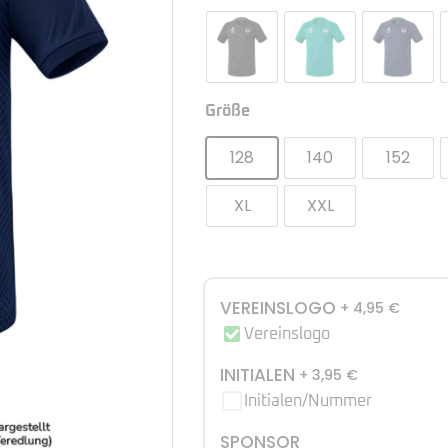
Größe
128
140
152
XL
XXL
VEREINSLOGO
+ 4,95
€
Vereinslogo
INITIALEN
+ 3,95
€
Initialen/Nummer
SPONSOR