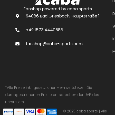
H
Fanshop powered by caba sports
D
94086 Bad Griesbach, Hauptstraße 1
W
+49 1573 4440588
K
fanshop@caba-sports.com
M
*Alle Preise inkl. gesetzlicher Mehrwertsteuer. Die
durchgestrichenen Preise entsprechen der UVP des
Herstellers.
© 2025 caba sports | Alle