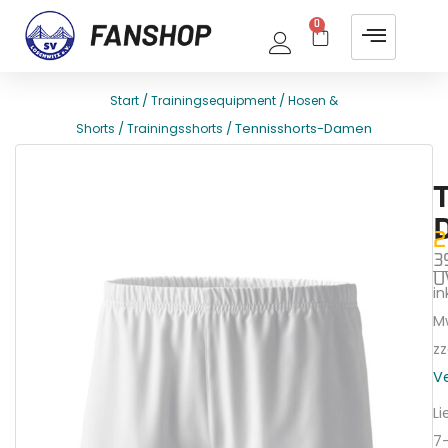
0
/
/
Start
Trainingsequipment
Hosen &
/
/ Tennisshorts-Damen
Shorts
Trainingsshorts
E
T
2
3
U
ink
M
zz
V
Li
7