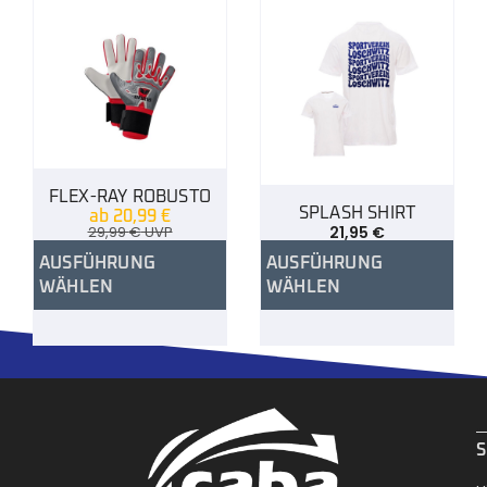
FLEX-RAY ROBUSTO
SPLASH SHIRT
ab
20,99
€
29,99
€
UVP
21,95
€
AUSFÜHRUNG
AUSFÜHRUNG
WÄHLEN
WÄHLEN
.
S