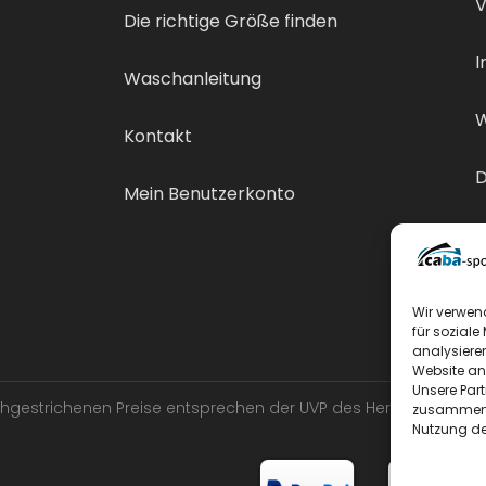
V
Die richtige Größe finden
I
Waschanleitung
W
Kontakt
D
Mein Benutzerkonto
V
Wir verwen
für soziale
analysiere
Website an
Unsere Par
urchgestrichenen Preise entsprechen der UVP des Herstellers.
zusammen, 
Nutzung de