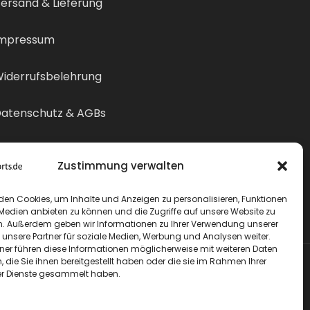
ersand & Lieferung
mpressum
iderrufsbelehrung
atenschutz & AGBs
ertrag widerrufen
Zustimmung verwalten
den Cookies, um Inhalte und Anzeigen zu personalisieren, Funktionen
 Medien anbieten zu können und die Zugriffe auf unsere Website zu
n. Außerdem geben wir Informationen zu Ihrer Verwendung unserer
 unsere Partner für soziale Medien, Werbung und Analysen weiter.
tner führen diese Informationen möglicherweise mit weiteren Daten
die Sie ihnen bereitgestellt haben oder die sie im Rahmen Ihrer
r Dienste gesammelt haben.