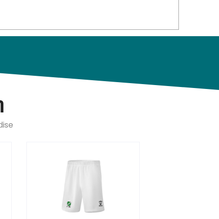
n
dise