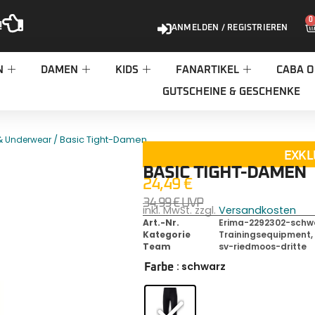
0
!
ANMELDEN / REGISTRIEREN
N
DAMEN
KIDS
FANARTIKEL
CABA O
GUTSCHEINE & GESCHENKE
/ Basic Tight-Damen
& Underwear
EXKL
BASIC TIGHT-DAMEN
24,49
€
34,99
€
UVP
inkl. MwSt. zzgl.
Versandkosten
Art.-Nr.
Erima-2292302-schwa
Kategorie
Trainingsequipment
Team
sv-riedmoos-dritte
: schwarz
Farbe