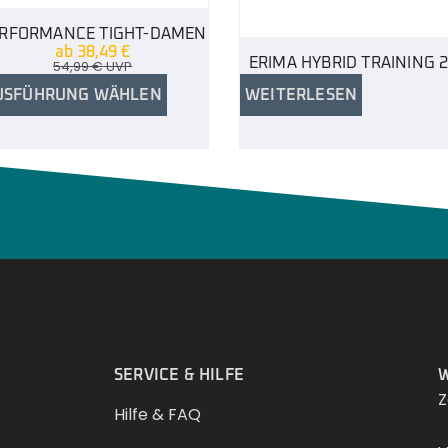
RFORMANCE TIGHT-DAMEN
ab
38,49
€
ERIMA HYBRID TRAINING 2
54,99
€
UVP
USFÜHRUNG WÄHLEN
WEITERLESEN
.
SERVICE & HILFE
W
Z
Hilfe & FAQ