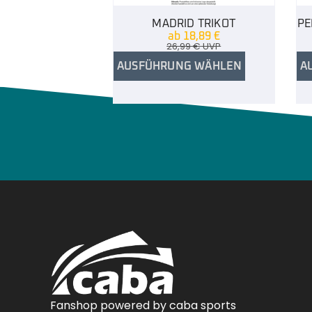
MADRID TRIKOT
PE
ab
18,89
€
26,99
€
UVP
AUSFÜHRUNG WÄHLEN
A
Fanshop powered by caba sports