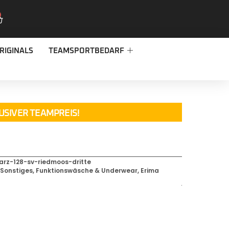
RIGINALS
TEAMSPORTBEDARF
USIVER TEAMPREIS!
rz-128-sv-riedmoos-dritte
,
Sonstiges
,
Funktionswäsche & Underwear
,
Erima