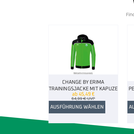
Fin
CHANGE BY ERIMA
TRAININGSJACKE MIT KAPUZE
P
ab
45,49
€
64,99
€
UVP
AUSFÜHRUNG WÄHLEN
A