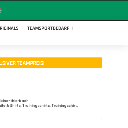
RIGINALS
TEAMSPORTBEDARF
USIVER TEAMPREIS!
rbine-thierbach
ile & Shirts
,
Trainingsshirts
,
Trainingsshirt
,
h