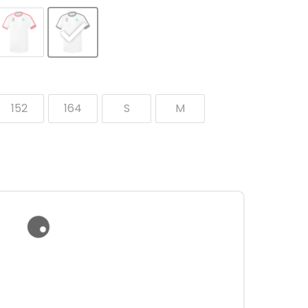
152
164
S
M