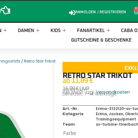
0
!
ANMELDEN / REGISTRIEREN
N
DAMEN
KIDS
FANARTIKEL
CABA O
GUTSCHEINE & GESCHENKE
/ Retro Star Trikot
ningsshirts
EXKL
RETRO STAR TRIKOT
ab
11,89
€
16,99
€
UVP
inkl. MwSt. zzgl.
Versandkosten
Lieferzeit:
7-14 Werktage
Art.-Nr.
Erima-3132120-sv-tu
Kategorie
Erima
,
Jacken, Oberte
Trainingsequipment
Team
sv-turbine-thierbac
Farbe