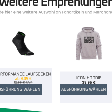
Weitere Empfehlunge
de hier eine weitere Auswahl an Fanartikeln und Merchan
ERFORMANCE LAUFSOCKEN
ICON HOODIE
ab
9,09
€
12,99
€
UVP
39,95
€
USFÜHRUNG WÄHLEN
AUSFÜHRUNG WÄHLEN