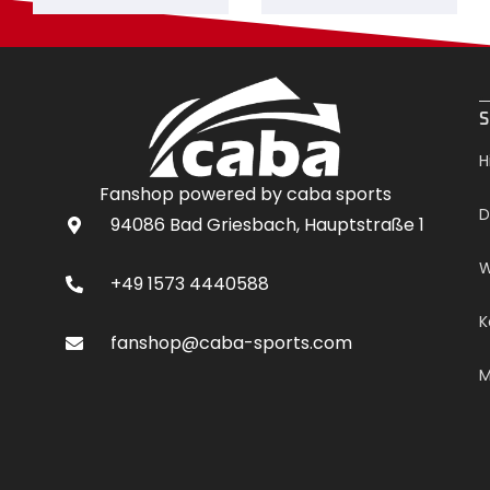
.
S
H
Fanshop powered by caba sports
D
94086 Bad Griesbach, Hauptstraße 1
W
+49 1573 4440588
K
fanshop@caba-sports.com
M