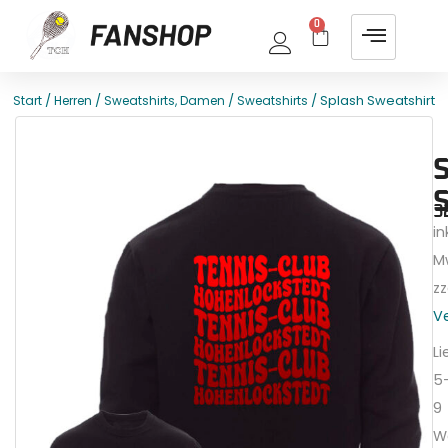
0
/
/
/
/ Splash Sweatshirt
Start
Herren
Sweatshirts, Damen
Sweatshirts
E
T
3
ink
M
zz
V
Li
5
9
W