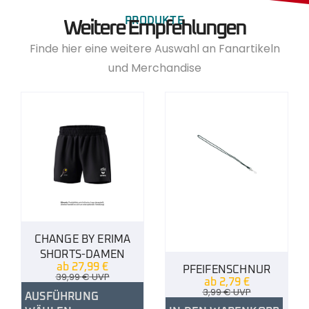
PRODUKTE
Weitere Empfehlungen
Finde hier eine weitere Auswahl an Fanartikeln
und Merchandise
CHANGE BY ERIMA
SHORTS-DAMEN
ab
27,99
€
PFEIFENSCHNUR
39,99
€
UVP
ab
2,79
€
3,99
€
UVP
AUSFÜHRUNG