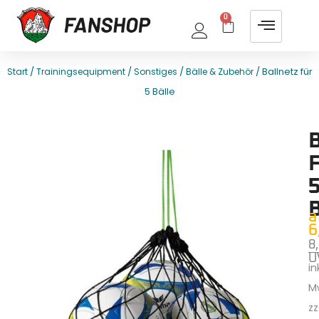
0
/
/
/
/ Ballnetz für
Start
Trainingsequipment
Sonstiges
Bälle & Zubehör
5 Bälle
E
T
5
a
6
8
U
ink
M
zz