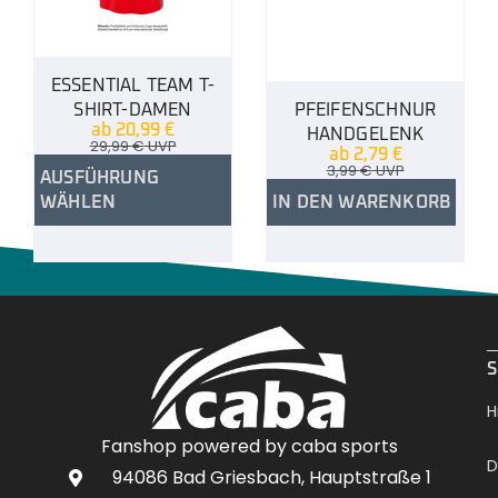
ESSENTIAL TEAM T-
SHIRT-DAMEN
PFEIFENSCHNUR
ab
20,99
€
HANDGELENK
29,99
€
UVP
ab
2,79
€
3,99
€
UVP
AUSFÜHRUNG
WÄHLEN
IN DEN WARENKORB
.
S
H
Fanshop powered by caba sports
D
94086 Bad Griesbach, Hauptstraße 1