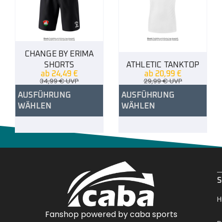
CHANGE BY ERIMA
SHORTS
ATHLETIC TANKTOP
ab
24,49
€
ab
20,99
€
34,99
€
UVP
29,99
€
UVP
AUSFÜHRUNG
AUSFÜHRUNG
WÄHLEN
WÄHLEN
.
S
H
Fanshop powered by caba sports