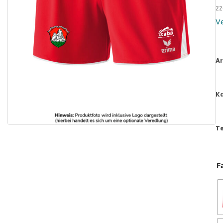
zz
V
Ar
K
T
F