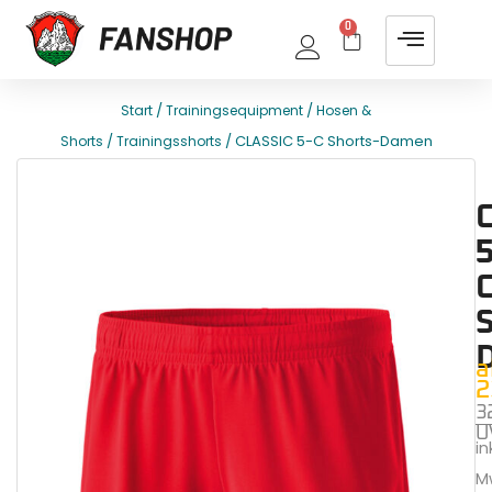
0
/
/
Start
Trainingsequipment
Hosen &
/
/ CLASSIC 5-C Shorts-Damen
Shorts
Trainingsshorts
E
T
C
5
a
2
3
U
ink
M