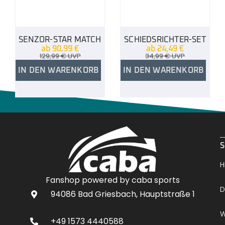
SENZOR-STAR MATCH
SCHIEDSRICHTER-SET
ab
90,99
€
ab
24,49
€
129,99
€
UVP
34,99
€
UVP
IN DEN WARENKORB
IN DEN WARENKORB
.
S
H
Fanshop powered by caba sports
D
94086 Bad Griesbach, Hauptstraße 1
W
+49 1573 4440588