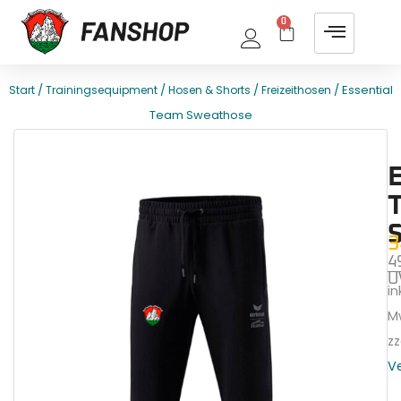
0
/
/
/
/ Essential
Start
Trainingsequipment
Hosen & Shorts
Freizeithosen
Team Sweathose
E
T
3
4
U
ink
M
zz
V