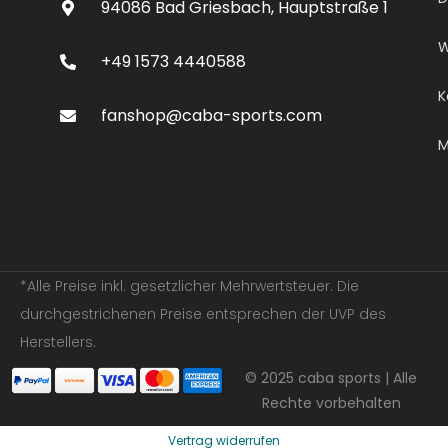
94086 Bad Griesbach, Hauptstraße 1
W
+49 1573 4440588
K
fanshop@caba-sports.com
M
*Alle Preise inkl. gesetzlicher Mehrwertsteuer. Die
durchgestrichenen Preise entsprechen der UVP des
Herstellers.
© 2025 caba sports | Alle
Rechte vorbehalten
Vertrag widerrufen