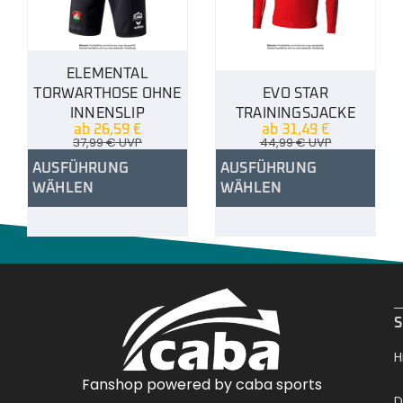
ELEMENTAL
TORWARTHOSE OHNE
EVO STAR
INNENSLIP
TRAININGSJACKE
ab
26,59
€
ab
31,49
€
37,99
€
UVP
44,99
€
UVP
AUSFÜHRUNG
AUSFÜHRUNG
WÄHLEN
WÄHLEN
.
S
H
Fanshop powered by caba sports
D