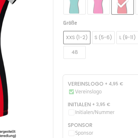
Größe
XXS (1-2)
S (5-6)
L (9-11)
48
VEREINSLOGO
+ 4,95
€
Vereinslogo
INITIALEN
+ 3,95
€
Initialen/Nummer
SPONSOR
Sponsor