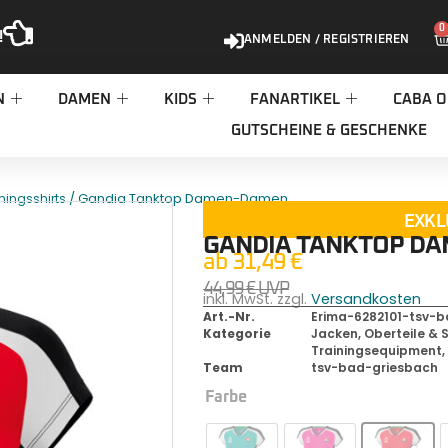
0
!
ANMELDEN / REGISTRIEREN
N
DAMEN
KIDS
FANARTIKEL
CABA O
GUTSCHEINE & GESCHENKE
/ Gandia Tanktop Damen-Damen
ningsshirts
EXKL
GANDIA TANKTOP D
ab
31,49
€
44,99
€
UVP
inkl. MwSt. zzgl.
Versandkosten
Art.-Nr.
Erima-6282101-tsv-
Kategorie
Jacken, Oberteile & S
Trainingsequipment
Team
tsv-bad-griesbach
Farbe