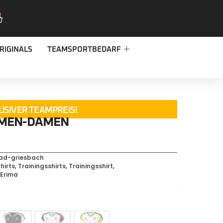
RIGINALS
TEAMSPORTBEDARF
USIVER TEAMPREIS!
AMEN-DAMEN
bad-griesbach
hirts
,
Trainingsshirts
,
Trainingsshirt
,
,
Erima