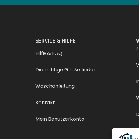
.
SERVICE & HILFE
W
Z
Hilfe & FAQ
V
Die richtige Größe finden
I
Waschanleitung
W
Kontakt
D
Mein Benutzerkonto
V