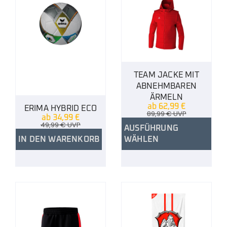
TEAM JACKE MIT
ABNEHMBAREN
ÄRMELN
ab
62,99
€
ERIMA HYBRID ECO
89,99
€
UVP
ab
34,99
€
49,99
€
UVP
AUSFÜHRUNG
IN DEN WARENKORB
WÄHLEN