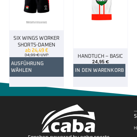
SIX WINGS WORKER
SHORTS-DAMEN
ab
24,49
€
34,99
€
UVP
HANDTUCH – BASIC
24,95
€
AUSFÜHRUNG
WÄHLEN
IN DEN WARENKORB
.
S
H