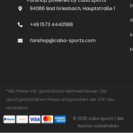
Fanshop powered by caba sports
D
94086 Bad Griesbach, Hauptstraße 1
W
+49 1573 4440588
K
fanshop@caba-sports.com
M
*Alle Preise inkl. gesetzlicher Mehrwertsteuer. Die
durchgestrichenen Preise entsprechen der UVP des
Herstellers.
© 2025 caba sports | Alle
Rechte vorbehalten