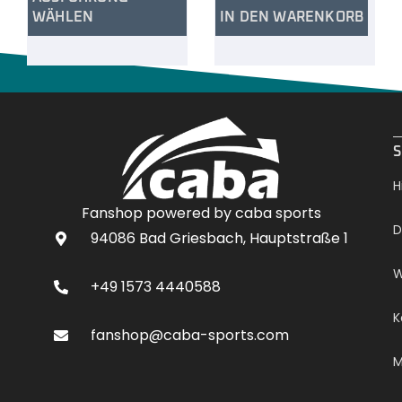
WÄHLEN
IN DEN WARENKORB
.
S
H
Fanshop powered by caba sports
D
94086 Bad Griesbach, Hauptstraße 1
W
+49 1573 4440588
K
fanshop@caba-sports.com
M