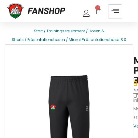
0
/
/
Start
Trainingsequipment
Hosen &
/
/ Miami Präsentationshose 3.0
Shorts
Präsentationshosen
E
T
3
3
4
U
ink
M
zz
V