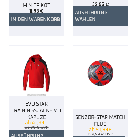
32,95
€
MINITRIKOT
11,95
€
AUSFÜHRUNG
IN DEN WARENKORB
WÄHLEN
EVO STAR
TRAININGSJACKE MIT
KAPUZE
SENZOR-STAR MATCH
ab
41,99
€
FLUO
59,99
€
UVP
ab
90,99
€
129,99
€
UVP
AUSFÜHRUNG