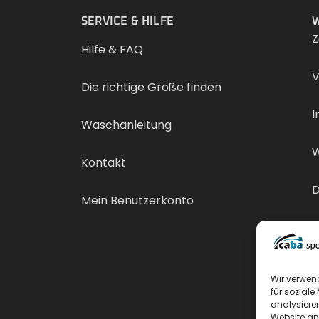
.
SERVICE & HILFE
W
Z
Hilfe & FAQ
V
Die richtige Größe finden
I
Waschanleitung
W
Kontakt
D
Mein Benutzerkonto
V
Wir verwen
für soziale
analysiere
Website an