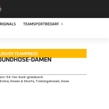
RIGINALS
TEAMSPORTBEDARF
USIVER TEAMPREIS!
OUNDHOSE-DAMEN
arz-34-tsv-bad-griesbach
,
Erima
,
Hosen & Shorts
,
Trainingshosen
,
Hose