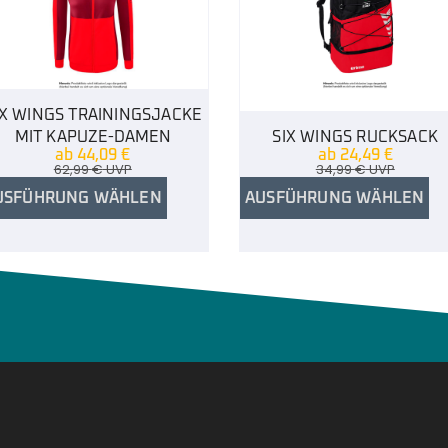
IX WINGS TRAININGSJACKE
MIT KAPUZE-DAMEN
SIX WINGS RUCKSACK
ab
44,09
€
ab
24,49
€
62,99
€
UVP
34,99
€
UVP
USFÜHRUNG WÄHLEN
AUSFÜHRUNG WÄHLEN