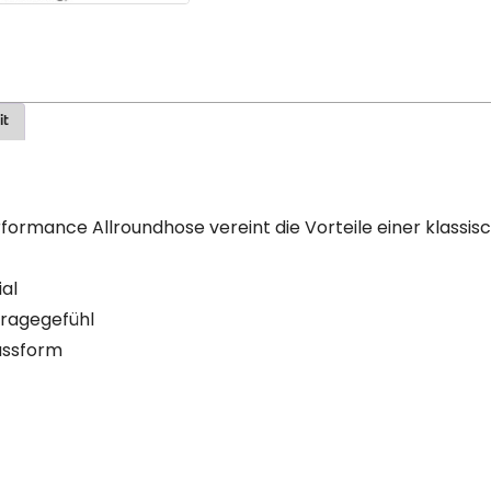
it
rformance Allroundhose vereint die Vorteile einer klassi
al
Tragegefühl
assform