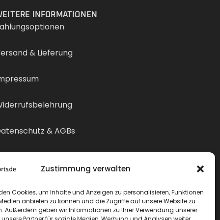
Services
EITERE INFORMATIONEN
ahlungsoptionen
ersand & Lieferung
mpressum
iderrufsbelehrung
atenschutz & AGBs
ertrag widerrufen
Zustimmung verwalten
den Cookies, um Inhalte und Anzeigen zu personalisieren, Funktionen
 Medien anbieten zu können und die Zugriffe auf unsere Website zu
n. Außerdem geben wir Informationen zu Ihrer Verwendung unserer
 unsere Partner für soziale Medien, Werbung und Analysen weiter.