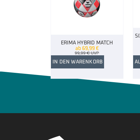
S
ERIMA HYBRID MATCH
ab
69,99
€
99,99
€
UVP
IN DEN WARENKORB
A