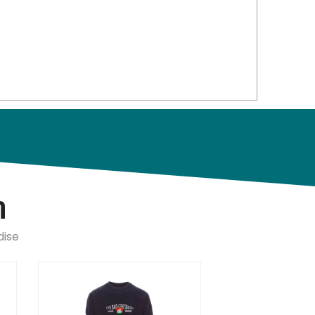
n
dise