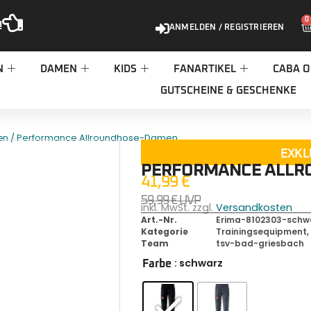
0
!
ANMELDEN / REGISTRIEREN
N
DAMEN
KIDS
FANARTIKEL
CABA O
GUTSCHEINE & GESCHENKE
/ Performance Allroundhose-Damen
en
EXKL
PERFORMANCE ALLR
41,99
€
59,99
€
UVP
inkl. MwSt. zzgl.
Versandkosten
Art.-Nr.
Erima-8102303-schw
Kategorie
Trainingsequipment
Team
tsv-bad-griesbach
: schwarz
Farbe