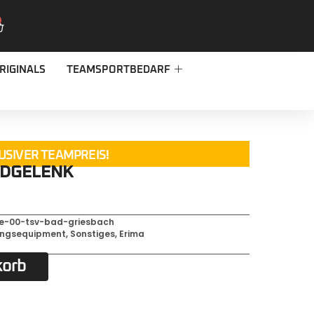
RIGINALS
TEAMSPORTBEDARF
USIVER TEAMPREIS!
NDGELENK
se-00-tsv-bad-griesbach
ingsequipment
,
Sonstiges
,
Erima
korb