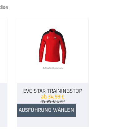
dise
EVO STAR TRAININGSTOP
ab
34,99
€
49,99
€
UVP
AUSFÜHRUNG WÄHLEN