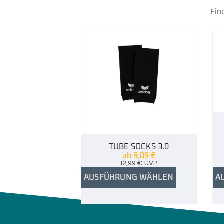
Fin
TUBE SOCKS 3.0
ab
9,09
€
12,99
€
UVP
AUSFÜHRUNG WÄHLEN
A