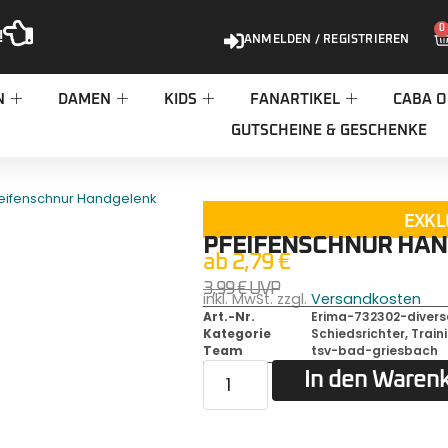
0
!
ANMELDEN / REGISTRIEREN
N
DAMEN
KIDS
FANARTIKEL
CABA O
GUTSCHEINE & GESCHENKE
feifenschnur Handgelenk
EXKL
PFEIFENSCHNUR HA
ab
2,79
€
3,99
€
UVP
inkl. MwSt. zzgl.
Versandkosten
Art.-Nr.
Erima-732302-diver
Kategorie
Schiedsrichter
,
Train
Team
tsv-bad-griesbach
In den Waren