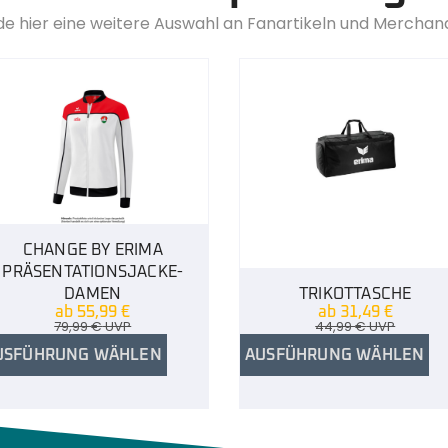
de hier eine weitere Auswahl an Fanartikeln und Merchan
CHANGE BY ERIMA
PRÄSENTATIONSJACKE-
DAMEN
TRIKOTTASCHE
ab
55,99
€
ab
31,49
€
79,99
€
UVP
44,99
€
UVP
USFÜHRUNG WÄHLEN
AUSFÜHRUNG WÄHLEN