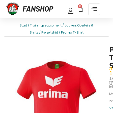
0
/
/
Start
Trainingsequipment
Jacken, Oberteile &
/
/ Promo T-Shirt
Shirts
Freizeitshirt
E
T
T
S
a
1
1
U
ink
M
zz
V