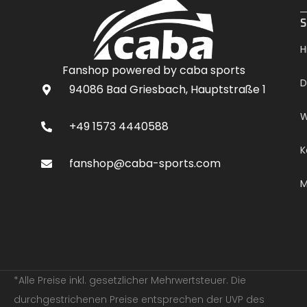
.
S
H
Fanshop powered by caba sports
D
94086 Bad Griesbach, Hauptstraße 1
W
+49 1573 4440588
K
fanshop@caba-sports.com
M
*Alle Preise inkl. gesetzlicher Mehrwertsteuer. Die
durchgestrichenen Preise entsprechen der UVP des