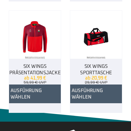
SIX WINGS
SIX WINGS
PRÄSENTATIONSJACKE
SPORTTASCHE
ab
41,99
€
ab
20,99
€
59,99
€
UVP
29,99
€
UVP
AUSFÜHRUNG
AUSFÜHRUNG
WÄHLEN
WÄHLEN