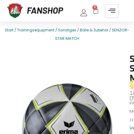
0
/
/
/
/ SENZOR-
Start
Trainingsequipment
Sonstiges
Bälle & Zubehör
STAR MATCH
E
T
a
9
1
U
ink
M
zz
V