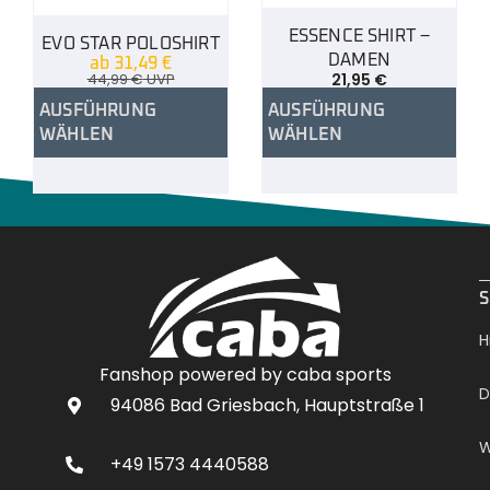
ESSENCE SHIRT –
EVO STAR POLOSHIRT
DAMEN
ab
31,49
€
44,99
€
UVP
21,95
€
AUSFÜHRUNG
AUSFÜHRUNG
WÄHLEN
WÄHLEN
.
S
H
Fanshop powered by caba sports
D
94086 Bad Griesbach, Hauptstraße 1
W
+49 1573 4440588