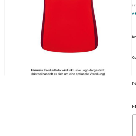
zz
V
Ar
K
T
F