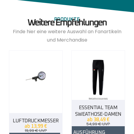
PRODUKTE
Weitere Empfehlungen
Finde hier eine weitere Auswahl an Fanartikeln
und Merchandise
ESSENTIAL TEAM
SWEATHOSE-DAMEN
ab
38,49
€
LUFTDRUCKMESSER
54,99
€
UVP
ab
13,99
€
19,99
€
UVP
AUSFÜHRUNG