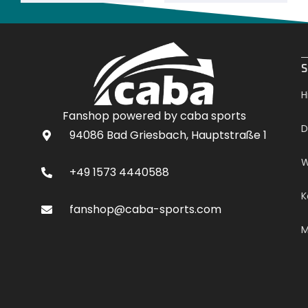
.
S
H
Fanshop powered by caba sports
D
94086 Bad Griesbach, Hauptstraße 1
W
+49 1573 4440588
K
fanshop@caba-sports.com
M