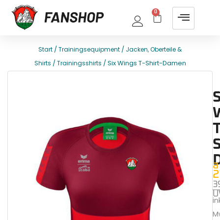
0
/
/
Start
Trainingsequipment
Jacken, Oberteile &
/
/ Six Wings T-Shirt-Damen
Shirts
Trainingsshirts
E
T
S
T
S
a
2
3
U
ink
M