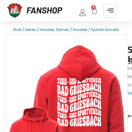
0
/
/
/
/ Splash Hoodie
Start
Herren
Hoodies, Damen
Hoodies
E
T
3
ink
M
zz
V
Ar