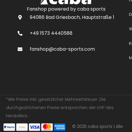
Fanshop powered by caba sports
D
94086 Bad Griesbach, Hauptstraße 1
W
+49 1573 4440588
K
fanshop@caba-sports.com
M
*Alle Preise inkl. gesetzlicher Mehrwertsteuer. Die
durchgestrichenen Preise entsprechen der UVP des
Herstellers.
© 2025 caba sports | Alle