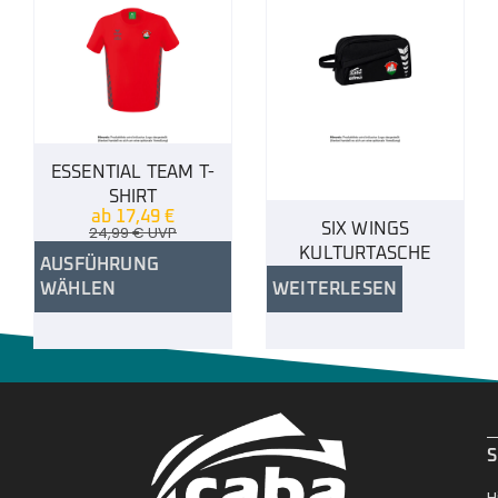
ESSENTIAL TEAM T-
SHIRT
ab
17,49
€
SIX WINGS
24,99
€
UVP
KULTURTASCHE
AUSFÜHRUNG
WÄHLEN
WEITERLESEN
.
S
H