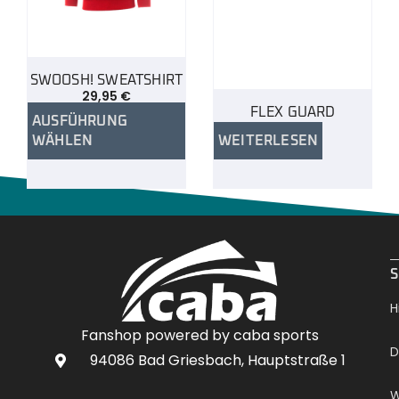
SWOOSH! SWEATSHIRT
29,95
€
FLEX GUARD
AUSFÜHRUNG
WÄHLEN
WEITERLESEN
.
S
H
Fanshop powered by caba sports
D
94086 Bad Griesbach, Hauptstraße 1
W