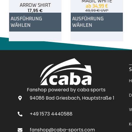
MAGIC WHITE
ARROW SHIRT
ab
34,99
€
17,95
€
49,99
€
UVP
AUSFÜHRUNG
AUSFÜHRUNG
WÄHLEN
WÄHLEN
.
S
H
Fanshop powered by caba sports
D
94086 Bad Griesbach, Hauptstraße 1
W
+49 1573 4440588
K
fanshop@caba-sports.com