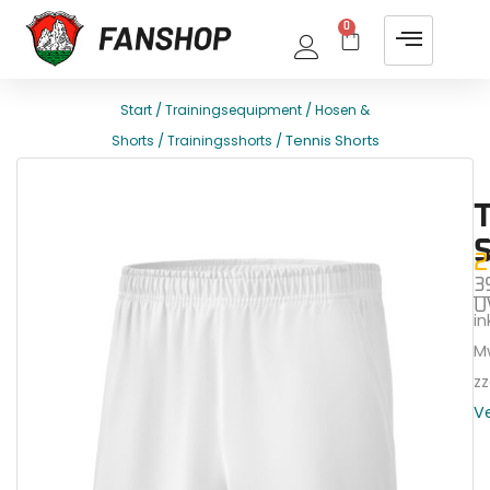
0
/
/
Start
Trainingsequipment
Hosen &
/
/ Tennis Shorts
Shorts
Trainingsshorts
E
T
2
3
U
ink
M
zz
V