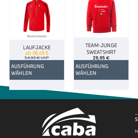
TEAM-JUNGE
LAUFJACKE
SWEATSHIRT
ab
38,49
€
54,99
€
UVP
29,95
€
AUSFÜHRUNG
AUSFÜHRUNG
WÄHLEN
WÄHLEN
.
S
H