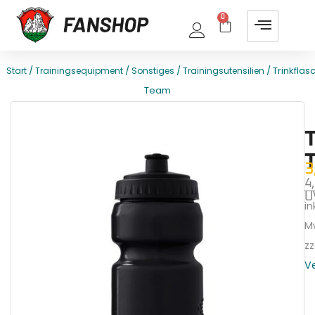
0
/
/
/
/ Trinkflas
Start
Trainingsequipment
Sonstiges
Trainingsutensilien
Team
E
T
3
4
U
ink
M
zz
V