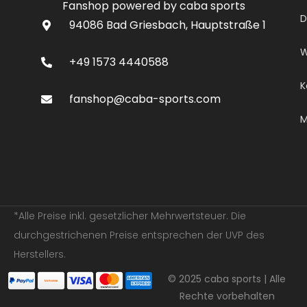
Fanshop powered by caba sports
D
94086 Bad Griesbach, Hauptstraße 1
W
+49 1573 4440588
K
fanshop@caba-sports.com
M
*Alle Preise inkl. gesetzlicher Mehrwertsteuer. Die
durchgestrichenen Preise entsprechen der UVP des
Herstellers.
© 2025 caba sports | Alle
Rechte vorbehalten