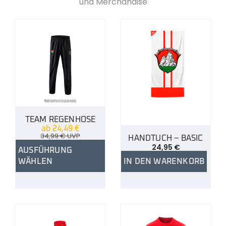
und Merchandise
TEAM REGENHOSE
ab
24,49
€
34,99
€
UVP
HANDTUCH – BASIC
24,95
€
AUSFÜHRUNG
WÄHLEN
IN DEN WARENKORB