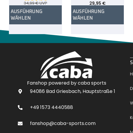
34,99
€
UVP
29,95
€
AUSFÜHRUNG
AUSFÜHRUNG
WÄHLEN
WÄHLEN
.
S
H
Fanshop powered by caba sports
D
94086 Bad Griesbach, Hauptstraße 1
W
+49 1573 4440588
K
fanshop@caba-sports.com
M