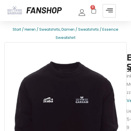
0
/
/
/
/ Essence
Start
Herren
Sweatshirts, Damen
Sweatshirts
Sweatshirt
E
T
3
ink
M
zz
V
Li
5
9