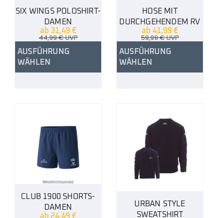
SIX WINGS POLOSHIRT-
HOSE MIT
DAMEN
DURCHGEHENDEM RV
ab
31,49
€
ab
41,99
€
44,99
€
UVP
59,99
€
UVP
AUSFÜHRUNG
AUSFÜHRUNG
WÄHLEN
WÄHLEN
CLUB 1900 SHORTS-
URBAN STYLE
DAMEN
SWEATSHIRT
ab
24,49
€