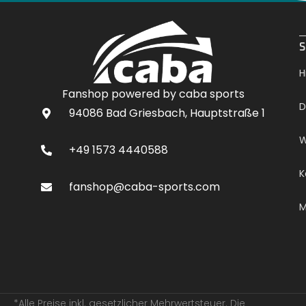
.
S
H
Fanshop powered by caba sports
D
94086 Bad Griesbach, Hauptstraße 1
W
+49 1573 4440588
K
fanshop@caba-sports.com
M
*Alle Preise inkl. gesetzlicher Mehrwertsteuer. Die