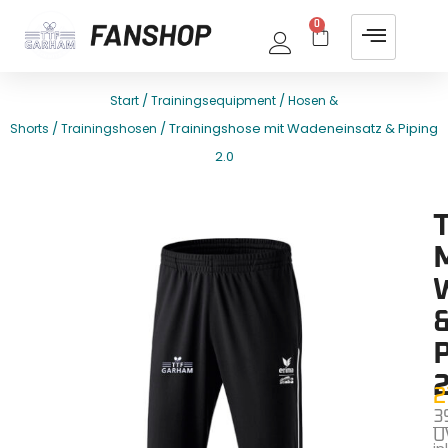
0
/
/
Start
Trainingsequipment
Hosen &
/
/ Trainingshose mit Wadeneinsatz & Piping
Shorts
Trainingshosen
2.0
E
T
P
2
2
3
U