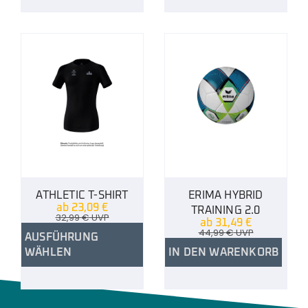
ATHLETIC T-SHIRT
ERIMA HYBRID
ab
23,09
€
TRAINING 2.0
32,99
€
UVP
ab
31,49
€
44,99
€
UVP
AUSFÜHRUNG
WÄHLEN
IN DEN WARENKORB