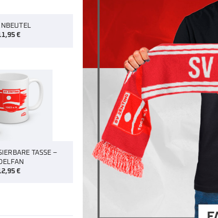
RNBEUTEL
11,95
€
IERBARE TASSE –
DELFAN
12,95
€