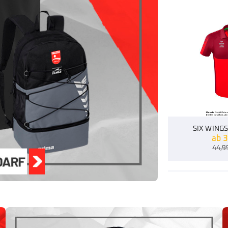
SIX WING
ab
3
44,9