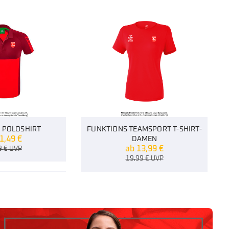
S POLOSHIRT
FUNKTIONS TEAMSPORT T-SHIRT-
1,49
€
DAMEN
ab
13,99
€
9
€
UVP
19,99
€
UVP