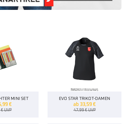
HTER MINI SET
EVO STAR TRIKOT-DAMEN
6,99
€
ab
33,59
€
9
€
UVP
47,99
€
UVP