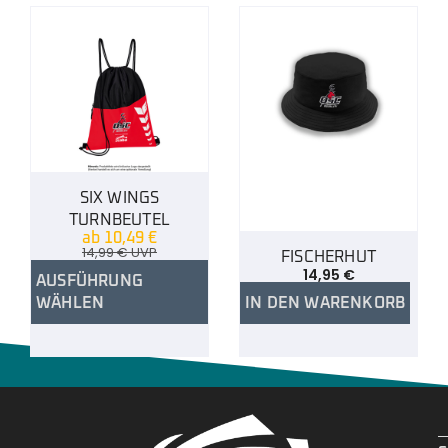
SIX WINGS
TURNBEUTEL
ab
10,49
€
14,99
€
UVP
FISCHERHUT
14,95
€
AUSFÜHRUNG
WÄHLEN
IN DEN WARENKORB
.