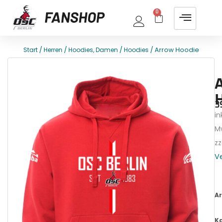
0
/
/
/
/ Arrow Hoodie
Start
Herren
Hoodies, Damen
Hoodies
E
T
3
ink
M
zz
V
Ar
K