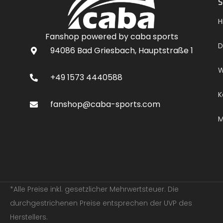
S
H
Fanshop powered by caba sports
D
94086 Bad Griesbach, Hauptstraße 1
W
+49 1573 4440588
K
fanshop@caba-sports.com
M
*Alle Preise inkl. gesetzlicher Mehrwertsteuer. Die
durchgestrichenen Preise entsprechen der UVP des
Herstellers.