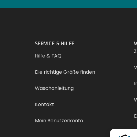
.
SERVICE & HILFE
W
Z
Hilfe & FAQ
V
Die richtige Größe finden
I
Waschanleitung
W
Kontakt
D
Mein Benutzerkonto
V