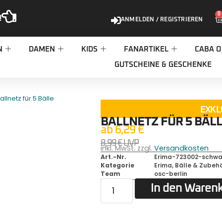
0
!
ANMELDEN / REGISTRIEREN
N
DAMEN
KIDS
FANARTIKEL
CABA O
GUTSCHEINE & GESCHENKE
allnetz für 5 Bälle
EXKL
BALLNETZ FÜR 5 BÄL
ab
6,29
€
8,99
€
UVP
inkl. MwSt. zzgl.
Versandkosten
Art.-Nr.
Erima-723002-schwa
Kategorie
Erima
,
Bälle & Zubeh
Team
osc-berlin
In den Waren