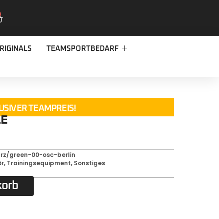
RIGINALS
TEAMSPORTBEDARF
USIVER TEAMPREIS!
LE
rz/green-00-osc-berlin
ör
,
Trainingsequipment
,
Sonstiges
korb