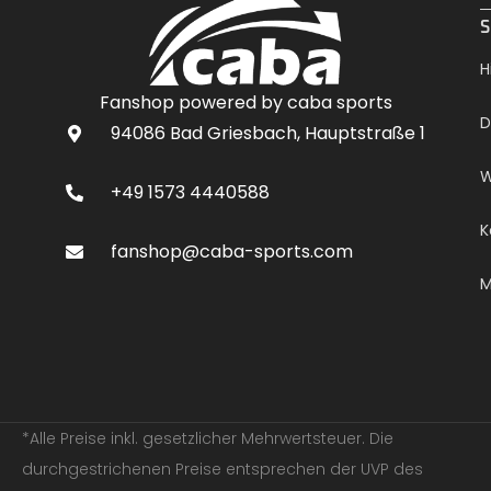
.
S
H
Fanshop powered by caba sports
D
94086 Bad Griesbach, Hauptstraße 1
W
+49 1573 4440588
K
fanshop@caba-sports.com
M
*Alle Preise inkl. gesetzlicher Mehrwertsteuer. Die
durchgestrichenen Preise entsprechen der UVP des