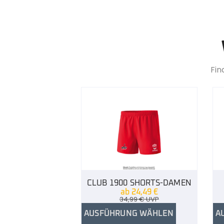
Fin
CLUB 1900 SHORTS-DAMEN
ab
24,49
€
34,99
€
UVP
AUSFÜHRUNG WÄHLEN
A