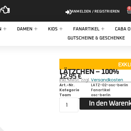
0
!
ANMELDEN / REGISTRIEREN
N
DAMEN
KIDS
FANARTIKEL
CABA O
GUTSCHEINE & GESCHENKE
EXKL
LÄTZCHEN – 100%
12,95
€
inkl. MwSt. zzgl.
Versandkosten
Art.-Nr.
LATZ-02-osc-berlin
Kategorie
Fanartikel
Team
osc-berlin
In den Waren