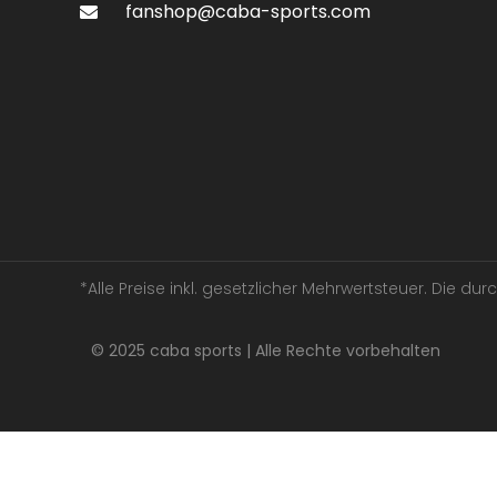
fanshop@caba-sports.com
*Alle Preise inkl. gesetzlicher Mehrwertsteuer. Die d
© 2025 caba sports | Alle Rechte vorbehalten