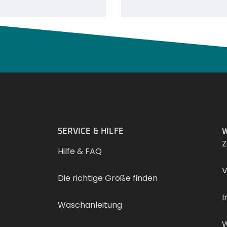
.
SERVICE & HILFE
W
Z
Hilfe & FAQ
V
Die richtige Größe finden
I
Waschanleitung
W