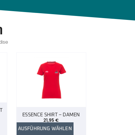
n
dise
T
ESSENCE SHIRT – DAMEN
21,95
€
AUSFÜHRUNG WÄHLEN