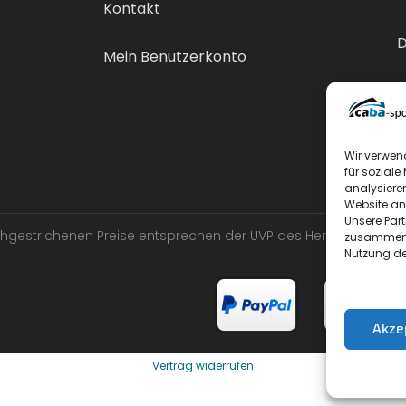
Kontakt
D
Mein Benutzerkonto
V
Wir verwen
für soziale
analysiere
Website an
Unsere Par
urchgestrichenen Preise entsprechen der UVP des Herstellers.
zusammen, 
Nutzung de
Akze
Vertrag widerrufen