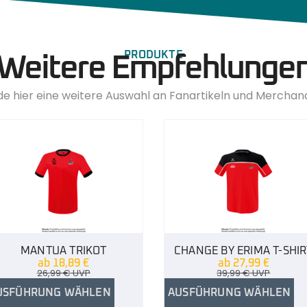
PRODUKTE
Weitere Empfehlunge
de hier eine weitere Auswahl an Fanartikeln und Merchan
MANTUA TRIKOT
CHANGE BY ERIMA T-SHIR
ab
18,89
€
ab
27,99
€
26,99
€
UVP
39,99
€
UVP
USFÜHRUNG WÄHLEN
AUSFÜHRUNG WÄHLEN