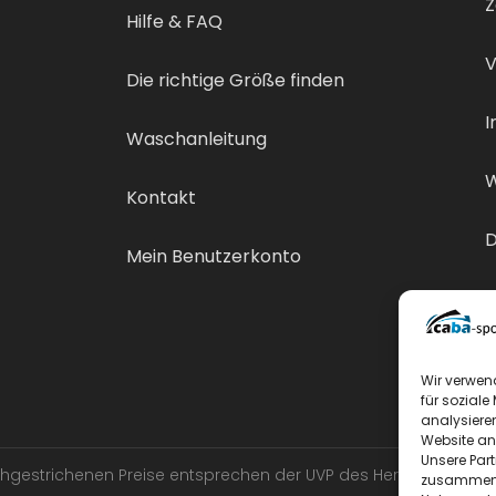
Z
Hilfe & FAQ
V
Die richtige Größe finden
I
Waschanleitung
W
Kontakt
D
Mein Benutzerkonto
V
Wir verwen
für soziale
analysiere
Website an
Unsere Par
urchgestrichenen Preise entsprechen der UVP des Herstellers.
zusammen, 