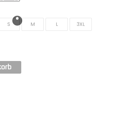
S
M
L
3XL
korb