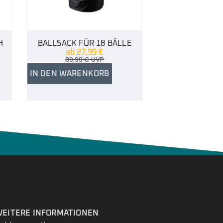
H
BALLSACK FÜR 18 BÄLLE
ab
27,99
€
39,99
€
UVP
IN DEN WARENKORB
Services
EITERE INFORMATIONEN