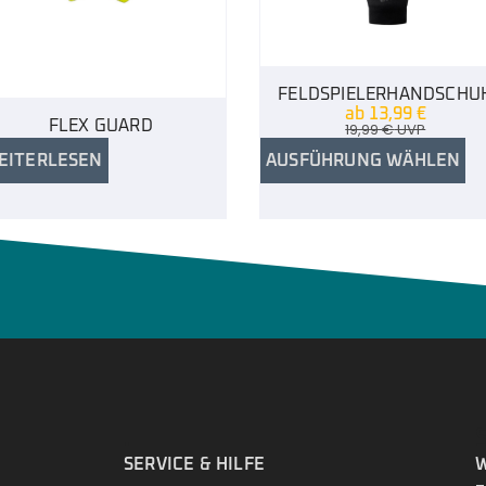
FELDSPIELERHANDSCHU
ab
13,99
€
FLEX GUARD
19,99
€
UVP
EITERLESEN
AUSFÜHRUNG WÄHLEN
.
SERVICE & HILFE
W