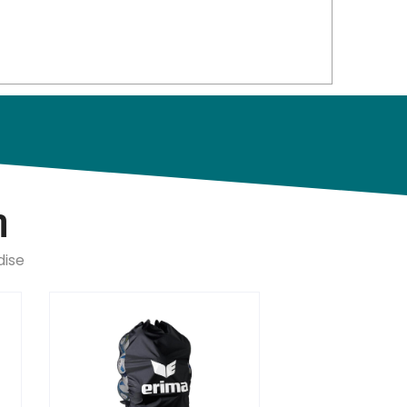
n
dise