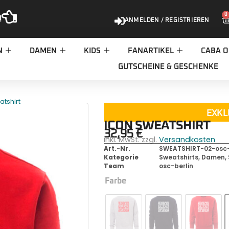
0
!
ANMELDEN / REGISTRIEREN
N
DAMEN
KIDS
FANARTIKEL
CABA O
GUTSCHEINE & GESCHENKE
atshirt
EXKL
ICON SWEATSHIRT
32,95
€
inkl. MwSt. zzgl.
Versandkosten
Art.-Nr.
SWEATSHIRT-02-osc-
Kategorie
Sweatshirts, Damen
,
Team
osc-berlin
Farbe