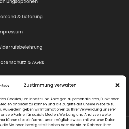
ahlungsoptionen
ersand & Lieferung
mpressum
iderrufsbelehrung
atenschutz & AGBs
ertrag widerrufen
Zustimmung verwalten
den Cookies, um Inhalte und Anzeigen zu personalisieren, Funktionen
 Medien anbieten zu können und die Zugriffe auf unsere Website zu
n. Außerdem geben wir Informationen zu Ihrer Verwendung unserer
 unsere Partner für soziale Medien, Werbung und Analysen weiter.
tner führen diese Informationen möglicherweise mit weiteren Daten
die Sie ihnen bereitgestellt haben oder die sie im Rahmen Ihrer