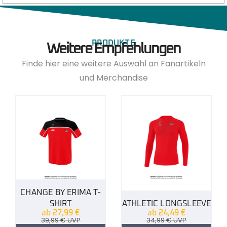
PRODUKTE
Weitere Empfehlungen
Finde hier eine weitere Auswahl an Fanartikeln
und Merchandise
CHANGE BY ERIMA T-
SHIRT
ATHLETIC LONGSLEEVE
ab
27,99
€
ab
24,49
€
39,99
€
UVP
34,99
€
UVP