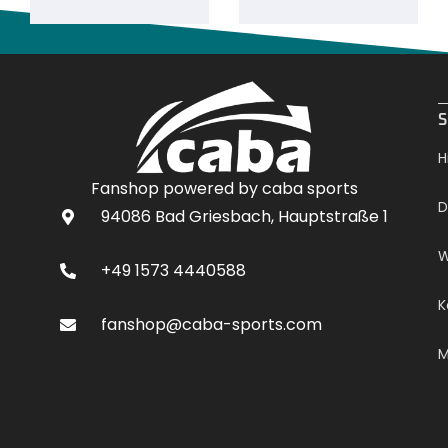
.
S
H
Fanshop powered by caba sports
D
94086 Bad Griesbach, Hauptstraße 1
W
+49 1573 4440588
K
fanshop@caba-sports.com
M