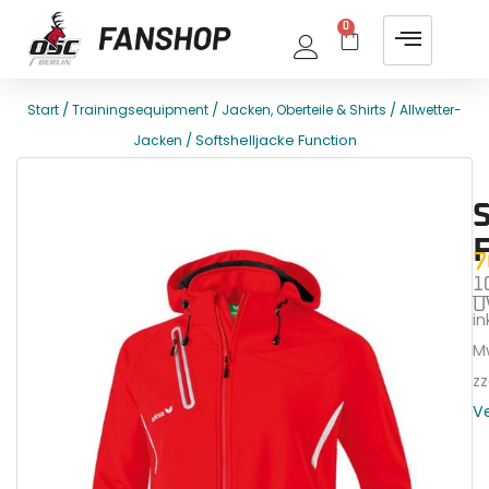
0
/
/
/
Start
Trainingsequipment
Jacken, Oberteile & Shirts
Allwetter-
/ Softshelljacke Function
Jacken
E
T
7
1
U
ink
M
zz
V