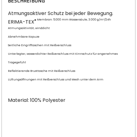
BESCHREIBUNG
Atmungsaktiver Schutz bei jeder Bewegung.
Membran: 5.000 mm Wassersäule, 3.000 g/m²/24h
®
ERIMA-TEX
Atmungsaktivität, winddicht
Abnehmbare Kapuze
Seitliche Eingrifftaschen mit Reißverschluss
Unterlegter, wasserdichter Reißverschluss mit Kinnschutz für angenehmes
Tragegefühl
Reflektierende Brusttasche mit Reißverschluss
Lüftungsöffnungen mit Reißverschluss und Mesh unter dem Arm
Material: 100% Polyester