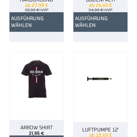
ab
27,99
€
ab
24,49
€
39,99
€
UVP
34,99
€
UVP
AUSFÜHRUNG
AUSFÜHRUNG
WÄHLEN
WÄHLEN
ARROW SHIRT
LUFTPUMPE 12′
21,95
€
ab
10,49
€