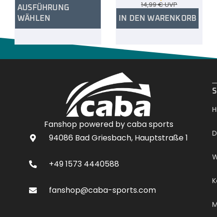
14,99
€
UVP
AUSFÜHRUNG
WÄHLEN
IN DEN WARENKORB
.
S
H
Fanshop powered by caba sports
D
94086 Bad Griesbach, Hauptstraße 1
W
+49 1573 4440588
K
fanshop@caba-sports.com
M