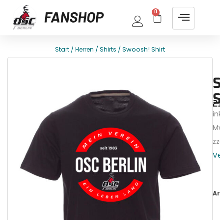
0
/
/
/ Swoosh! Shirt
Start
Herren
Shirts
E
T
S
2
ink
M
zz
V
Ar