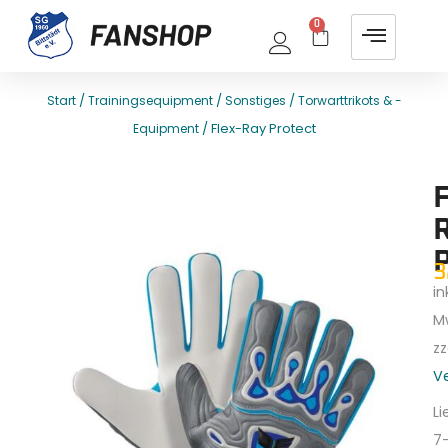
0
/
/
/
Start
Trainingsequipment
Sonstiges
Torwarttrikots & -
/ Flex-Ray Protect
Equipment
E
T
F
3
ink
M
zz
V
Li
7