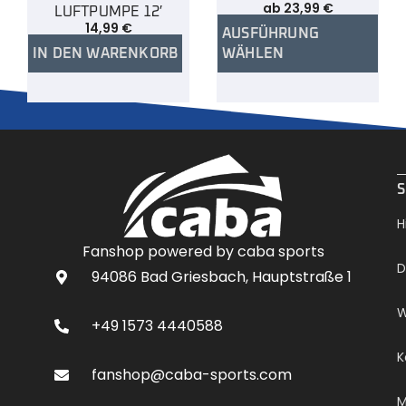
ab
23,99
€
LUFTPUMPE 12′
14,99
€
AUSFÜHRUNG
IN DEN WARENKORB
WÄHLEN
.
S
H
Fanshop powered by caba sports
D
94086 Bad Griesbach, Hauptstraße 1
W
+49 1573 4440588
K
fanshop@caba-sports.com
M