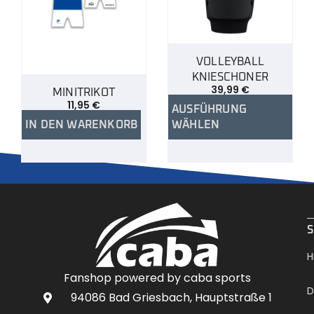
VOLLEYBALL
KNIESCHONER
39,99
€
MINITRIKOT
11,95
€
AUSFÜHRUNG
IN DEN WARENKORB
WÄHLEN
.
S
H
Fanshop powered by caba sports
D
94086 Bad Griesbach, Hauptstraße 1