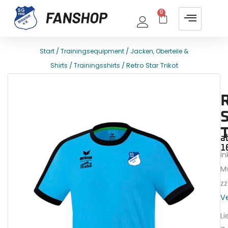
0
/
/
Start
Trainingsequipment
Jacken, Oberteile &
/
/ Retro Star Trikot
Shirts
Trainingsshirts
E
T
a
1
ink
M
zz
V
Li